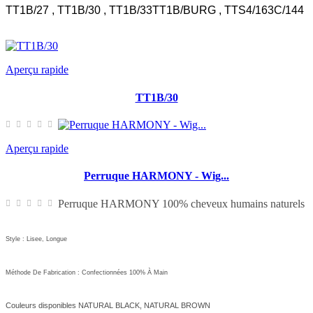
TT1B/27 , TT1B/30 , TT1B/33TT1B/BURG , TTS4/163C/144
Aperçu rapide
TT1B/30
Aperçu rapide
Perruque HARMONY - Wig...
Perruque HARMONY 100% cheveux humains naturels
Style : Lise
E, Longue
M
É
Thode De Fabrication : Confectionn
Ées
100%
À
Main
Couleurs disponibles NATURAL BLACK, NATURAL BROWN