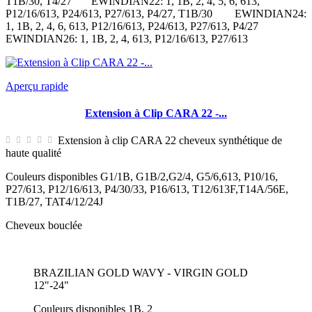
T1B/30, T4/27 EWINDIAN22: 1, 1B, 2, 4, 5, 6, 613,
P12/16/613, P24/613, P27/613, P4/27, T1B/30 EWINDIAN24:
1, 1B, 2, 4, 6, 613, P12/16/613, P24/613, P27/613, P4/27
EWINDIAN26: 1, 1B, 2, 4, 613, P12/16/613, P27/613
Aperçu rapide
Extension à Clip CARA 22 -...
Extension à clip CARA 22 cheveux synthétique de
haute qualité
Couleurs disponibles G1/1B, G1B/2,G2/4, G5/6,613, P10/16,
P27/613, P12/16/613, P4/30/33, P16/613, T12/613F,T14A/56E,
T1B/27, TAT4/12/24J
Cheveux bouclée
BRAZILIAN GOLD WAVY - VIRGIN GOLD
12"-24"
Couleurs disponibles 1B, 2