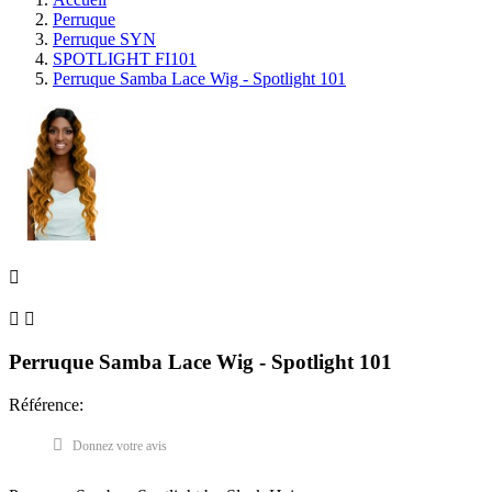
Perruque
Perruque SYN
SPOTLIGHT FI101
Perruque Samba Lace Wig - Spotlight 101



Perruque Samba Lace Wig - Spotlight 101
Référence:
Donnez votre avis