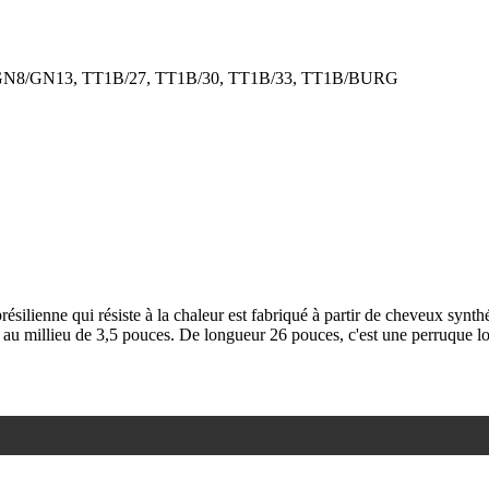
AT1B/GN8/GN13, TT1B/27, TT1B/30, TT1B/33, TT1B/BURG
ilienne qui résiste à la chaleur est fabriqué à partir de cheveux synthé
 au millieu de 3,5 pouces. De longueur 26 pouces, c'est une perruque l