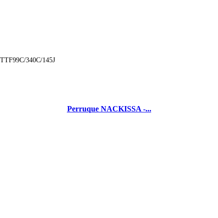
, TTF99C/340C/145J
Perruque NACKISSA -...