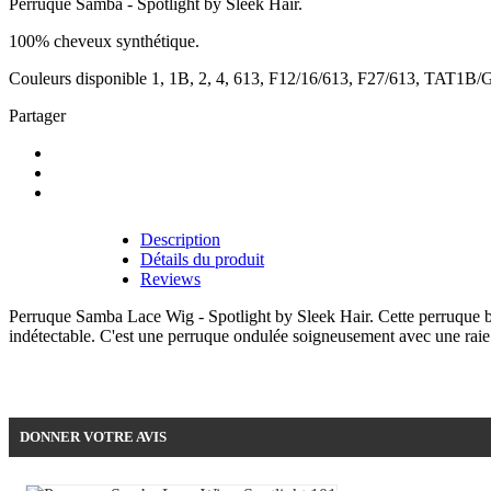
Perruque Samba - Spotlight by Sleek Hair.
100% cheveux synthétique.
Couleurs disponible 1, 1B, 2, 4, 613, F12/16/613, F27/613, T
Partager
Description
Détails du produit
Reviews
Perruque Samba Lace Wig - Spotlight by Sleek Hair. Cette perruque brés
indétectable. C'est une perruque ondulée soigneusement avec une raie
Soyez le premier à donner votre avis !
DONNER VOTRE AVIS