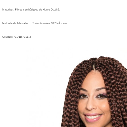
Materiau : Fibres
synthétiques de
Haute Qualité.
M
É
thode de fabrication : Confectionn
Ées
100%
À
main
Couleurs:
G1/1B, G1B/2