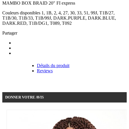
MAMBO BOX BRAID 20" FI express
Couleurs disponibles 1, 1B, 2, 4, 27, 30, 33, 51, 99J, T1B/27,
T1B/30, T1B/33, T1B/99J, DARK.PURPLE, DARK.BLUE,
DARK.RED, T1B/DG1, T089, T092
Partager
Détails du produit
Reviews
Soyez le premier à donner votre avis !
DONNER VOTRE AVIS