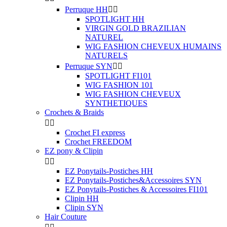
Perruque HH


SPOTLIGHT HH
VIRGIN GOLD BRAZILIAN
NATUREL
WIG FASHION CHEVEUX HUMAINS
NATURELS
Perruque SYN


SPOTLIGHT FI101
WIG FASHION 101
WIG FASHION CHEVEUX
SYNTHETIQUES
Crochets & Braids


Crochet FI express
Crochet FREEDOM
EZ pony & Clipin


EZ Ponytails-Postiches HH
EZ Ponytails-Postiches&Accessoires SYN
EZ Ponytails-Postiches & Accessoires FI101
Clipin HH
Clipin SYN
Hair Couture