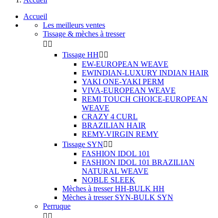
Accueil
Les meilleurs ventes
Tissage & mèches à tresser


Tissage HH


EW-EUROPEAN WEAVE
EWINDIAN-LUXURY INDIAN HAIR
YAKI ONE-YAKI PERM
VIVA-EUROPEAN WEAVE
REMI TOUCH CHOICE-EUROPEAN
WEAVE
CRAZY 4 CURL
BRAZILIAN HAIR
REMY-VIRGIN REMY
Tissage SYN


FASHION IDOL 101
FASHION IDOL 101 BRAZILIAN
NATURAL WEAVE
NOBLE SLEEK
Mèches à tresser HH-BULK HH
Mèches à tresser SYN-BULK SYN
Perruque

