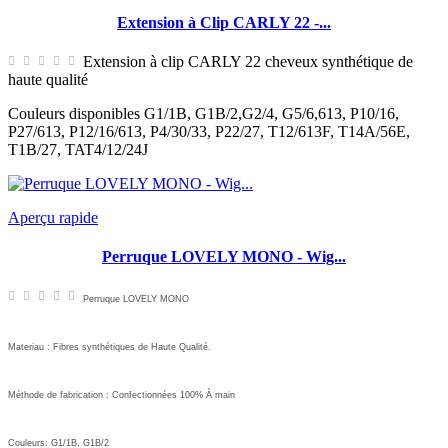
Extension à Clip CARLY 22 -...
Extension à clip CARLY 22 cheveux synthétique de
haute qualité
Couleurs disponibles G1/1B, G1B/2,G2/4, G5/6,613, P10/16,
P27/613, P12/16/613, P4/30/33, P22/27, T12/613F, T14A/56E,
T1B/27, TAT4/12/24J
Aperçu rapide
Perruque LOVELY MONO - Wig...
Perruque LOVELY MONO
Materiau : Fibres
synthétiques de
Haute Qualité.
M
É
thode de fabrication : Confectionn
Ées
100%
À
main
Couleurs:
G1/1B, G1B/2