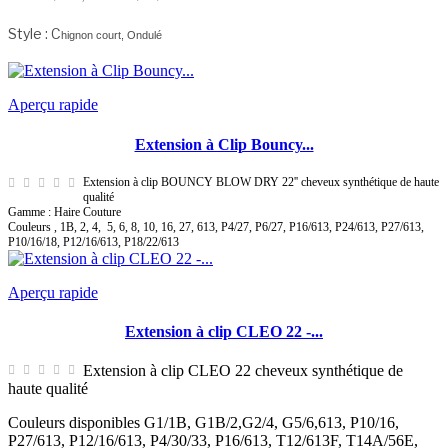
Style : C
hignon court, Ondulé
Aperçu rapide
Extension à Clip Bouncy...
Extension à clip BOUNCY BLOW DRY 22'' cheveux synthétique de haute
qualité
Gamme : Haire Couture
Couleurs , 1B, 2, 4,
5, 6, 8, 10, 16, 27, 613, P4/27, P6/27, P16/613, P24/613, P27/613,
P10/16/18, P12/16/613, P18/22/613
Aperçu rapide
Extension à clip CLEO 22 -...
Extension à clip CLEO 22 cheveux synthétique de
haute qualité
Couleurs disponibles G1/1B, G1B/2,G2/4, G5/6,613, P10/16,
P27/613, P12/16/613, P4/30/33, P16/613, T12/613F, T14A/56E,